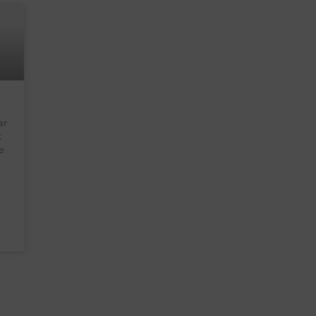
ar
k
e