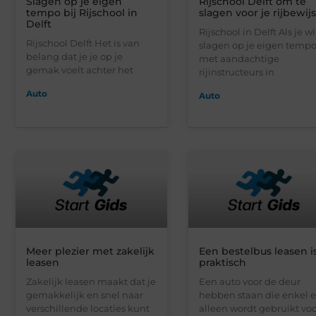
Slagen op je eigen
Rijschool Delft om te
tempo bij Rijschool in
slagen voor je rijbewijs
Delft
Rijschool in Delft Als je wi
Rijschool Delft Het is van
slagen op je eigen temp
belang dat je je op je
met aandachtige
gemak voelt achter het
rijinstructeurs in
Auto
Auto
Meer plezier met zakelijk
Een bestelbus leasen i
leasen
praktisch
Zakelijk leasen maakt dat je
Een auto voor de deur
gemakkelijk en snel naar
hebben staan die enkel 
verschillende locaties kunt
alleen wordt gebruikt vo