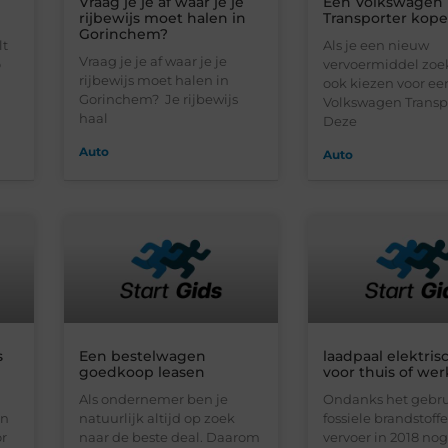
Vraag je je af waar je je
Een Volkswagen
rijbewijs moet halen in
Transporter kop
Gorinchem?
lt
Als je een nieuw
Vraag je je af waar je je
o
vervoermiddel zoek
rijbewijs moet halen in
ook kiezen voor ee
Gorinchem? Je rijbewijs
Volkswagen Transpo
haal
Deze
Auto
Auto
s
Een bestelwagen
laadpaal elektris
goedkoop leasen
voor thuis of wer
Als ondernemer ben je
Ondanks het gebru
en
natuurlijk altijd op zoek
fossiele brandstoff
or
naar de beste deal. Daarom
vervoer in 2018 no