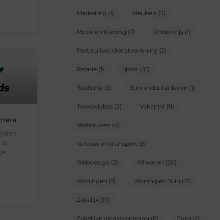
Marketing
(1)
Meubels
(3)
Mode en Kleding
(7)
Onderwijs
(1)
Particuliere dienstverlening
(2)
Relatie
(1)
Sport
(10)
Telefonie
(3)
Tuin en buitenleven
(1)
Tweewielers
(2)
Vakantie
(11)
mera
Verbouwen
(4)
rijden
 je
Vervoer en transport
(6)
je
Webdesign
(2)
Winkelen
(20)
Woningen
(9)
Woning en Tuin
(12)
Zakelijk
(17)
Zakelijke dienstverlening
(8)
Zorg
(2)