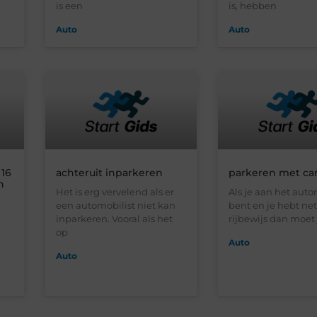
is een
is, hebben
Auto
Auto
 16
achteruit inparkeren
parkeren met ca
n
Het is erg vervelend als er
Als je aan het auto
een automobilist niet kan
bent en je hebt net
inparkeren. Vooral als het
rijbewijs dan moet 
op
Auto
Auto