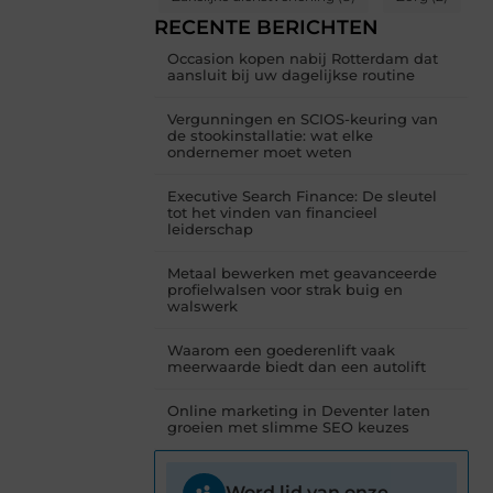
RECENTE BERICHTEN
Occasion kopen nabij Rotterdam dat
aansluit bij uw dagelijkse routine
Vergunningen en SCIOS-keuring van
de stookinstallatie: wat elke
ondernemer moet weten
Executive Search Finance: De sleutel
tot het vinden van financieel
leiderschap
Metaal bewerken met geavanceerde
profielwalsen voor strak buig en
walswerk
Waarom een goederenlift vaak
meerwaarde biedt dan een autolift
Online marketing in Deventer laten
groeien met slimme SEO keuzes
Word lid van onze