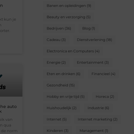
en
Banen en opleidingen
(9)
Beauty en verzorging
(5)
t kun je
n
Bedrijven
(36)
Blog
(1)
rter.
Cadeau
(3)
Dienstverlening
(18)
Electronica en Computers
(4)
Energie
(2)
Entertainment
(3)
Eten en drinken
(6)
Financieel
(4)
Gezondheid
(15)
Hobby en vrije tijd
(5)
Horeca
(2)
che auto
Huishoudelijk
(2)
Industrie
(6)
k
ik van
Internet
(5)
Internet marketing
(2)
en qua
g de norm
Kinderen
(3)
Management
(1)