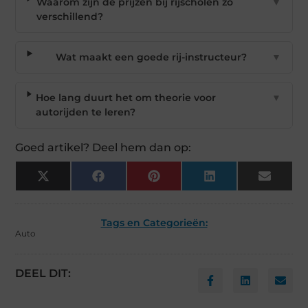
Waarom zijn de prijzen bij rijscholen zo
▼
verschillend?
Wat maakt een goede rij-instructeur?
▼
Hoe lang duurt het om theorie voor
▼
autorijden te leren?
Goed artikel? Deel hem dan op:
X
Facebook
Pinterest
LinkedIn
Email
(Twitter)
Tags en Categorieën:
Auto
DEEL DIT: