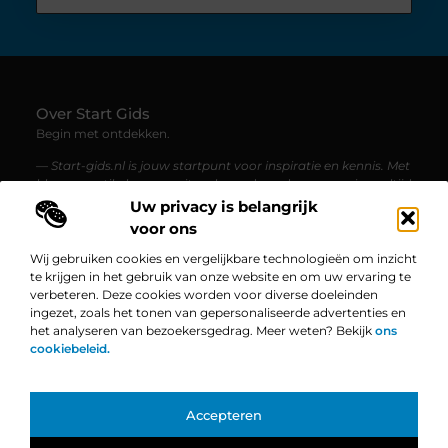
Over Start Gids
Begin met ontdekken.
— Start-gids.nl is jouw startpunt voor inspiratie en kennis. Met
blogs en artikelen over uiteenlopende onderwerpen, is er altijd
iets nieuws te lezen.
Uw privacy is belangrijk
voor ons
Bericht categorie
Wij gebruiken cookies en vergelijkbare technologieën om inzicht
te krijgen in het gebruik van onze website en om uw ervaring te
verbeteren. Deze cookies worden voor diverse doeleinden
ingezet, zoals het tonen van gepersonaliseerde advertenties en
Onze informatie
het analyseren van bezoekersgedrag. Meer weten? Bekijk
ons
cookiebeleid.
Linkbuilding Platform: De Ultieme Gids voor Jouw Website Groei
Geld Verdienen op Internet: Zo Zet Jij Jouw Online Succes in Gang
Bekende Nederlanders
Accepteren
TOP