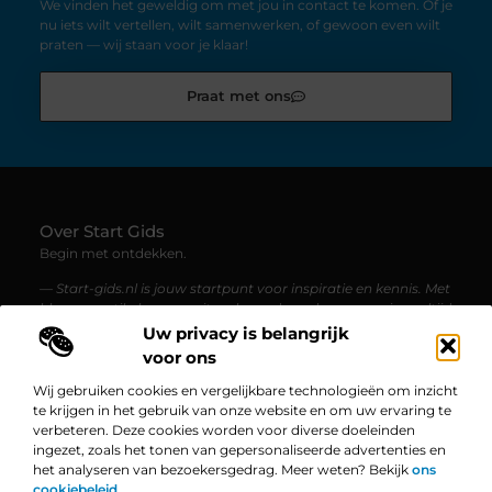
We vinden het geweldig om met jou in contact te komen. Of je
nu iets wilt vertellen, wilt samenwerken, of gewoon even wilt
praten — wij staan voor je klaar!
Praat met ons
Over Start Gids
Begin met ontdekken.
— Start-gids.nl is jouw startpunt voor inspiratie en kennis. Met
blogs en artikelen over uiteenlopende onderwerpen, is er altijd
iets nieuws te lezen.
Uw privacy is belangrijk
voor ons
Bericht categorie
Wij gebruiken cookies en vergelijkbare technologieën om inzicht
te krijgen in het gebruik van onze website en om uw ervaring te
verbeteren. Deze cookies worden voor diverse doeleinden
ingezet, zoals het tonen van gepersonaliseerde advertenties en
Onze informatie
het analyseren van bezoekersgedrag. Meer weten? Bekijk
ons
cookiebeleid.