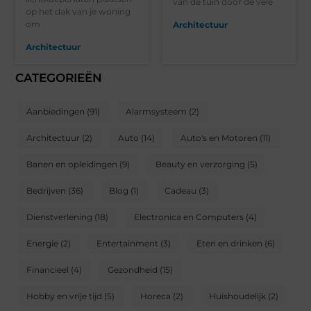
van de tuin door de vele
op het dak van je woning
om
Architectuur
Architectuur
CATEGORIEËN
Aanbiedingen
(91)
Alarmsysteem
(2)
Architectuur
(2)
Auto
(14)
Auto's en Motoren
(11)
Banen en opleidingen
(9)
Beauty en verzorging
(5)
Bedrijven
(36)
Blog
(1)
Cadeau
(3)
Dienstverlening
(18)
Electronica en Computers
(4)
Energie
(2)
Entertainment
(3)
Eten en drinken
(6)
Financieel
(4)
Gezondheid
(15)
Hobby en vrije tijd
(5)
Horeca
(2)
Huishoudelijk
(2)