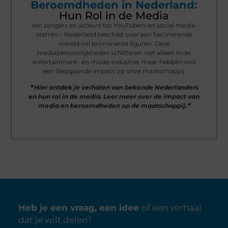
Beroemdheden in Nederland:
Hun Rol in de Media
Van zangers en acteurs tot YouTubers en social media-
sterren – Nederland beschikt over een fascinerende
wereld vol prominente figuren. Deze
mediapersoonlijkheden schitteren niet alleen in de
entertainment- en mode-industrie, maar hebben ook
een diepgaande impact op onze maatschappij.
❝ Hier ontdek je verhalen van bekende Nederlanders
en hun rol in de media. Leer meer over de impact van
media en beroemdheden op de maatschappij.❞
Heb je een vraag, een idee
of een verhaal
dat je wilt delen?