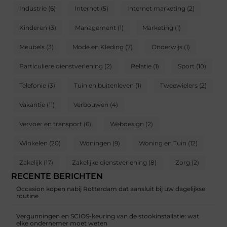
Industrie
(6)
Internet
(5)
Internet marketing
(2)
Kinderen
(3)
Management
(1)
Marketing
(1)
Meubels
(3)
Mode en Kleding
(7)
Onderwijs
(1)
Particuliere dienstverlening
(2)
Relatie
(1)
Sport
(10)
Telefonie
(3)
Tuin en buitenleven
(1)
Tweewielers
(2)
Vakantie
(11)
Verbouwen
(4)
Vervoer en transport
(6)
Webdesign
(2)
Winkelen
(20)
Woningen
(9)
Woning en Tuin
(12)
Zakelijk
(17)
Zakelijke dienstverlening
(8)
Zorg
(2)
RECENTE BERICHTEN
Occasion kopen nabij Rotterdam dat aansluit bij uw dagelijkse
routine
Vergunningen en SCIOS-keuring van de stookinstallatie: wat
elke ondernemer moet weten