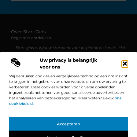
Over Start Gids
Begin met ontdekken.
— Start-gids.nl is jouw startpunt voor inspiratie en kennis. Met
blogs en artikelen over uiteenlopende onderwerpen, is er altijd
iets nieuws te lezen.
Uw privacy is belangrijk
voor ons
Bericht categorie
Wij gebruiken cookies en vergelijkbare technologieën om inzicht
te krijgen in het gebruik van onze website en om uw ervaring te
verbeteren. Deze cookies worden voor diverse doeleinden
ingezet, zoals het tonen van gepersonaliseerde advertenties en
Onze informatie
het analyseren van bezoekersgedrag. Meer weten? Bekijk
ons
cookiebeleid.
Linkbuilding Platform: De Ultieme Gids voor Jouw Website Groei
Geld Verdienen op Internet: Zo Zet Jij Jouw Online Succes in Gang
Bekende Nederlanders
Accepteren
TOP