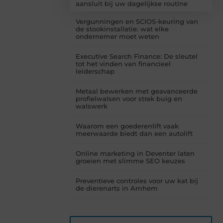
aansluit bij uw dagelijkse routine
Vergunningen en SCIOS-keuring van
de stookinstallatie: wat elke
ondernemer moet weten
Executive Search Finance: De sleutel
tot het vinden van financieel
leiderschap
Metaal bewerken met geavanceerde
profielwalsen voor strak buig en
walswerk
Waarom een goederenlift vaak
meerwaarde biedt dan een autolift
Online marketing in Deventer laten
groeien met slimme SEO keuzes
Preventieve controles voor uw kat bij
de dierenarts in Arnhem