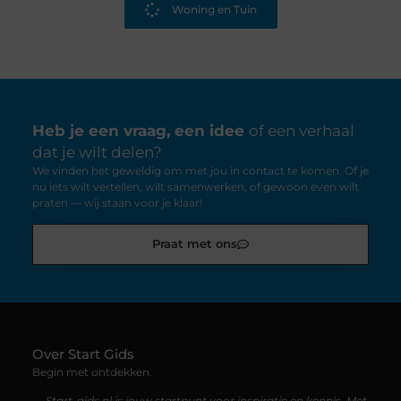
Woning en Tuin
Heb je een vraag, een idee
of een verhaal
dat je wilt delen?
We vinden het geweldig om met jou in contact te komen. Of je
nu iets wilt vertellen, wilt samenwerken, of gewoon even wilt
praten — wij staan voor je klaar!
Praat met ons
Over Start Gids
Begin met ontdekken.
— Start-gids.nl is jouw startpunt voor inspiratie en kennis. Met