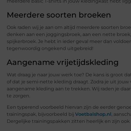
meerdere basic T-shirts in jouw kledingkast hebt lig
Meerdere soorten broeken
Ook raden wij je aan om altijd meerdere soorten broe
denken aan een joggingsbroek, aan een nette broek,
spijkerbroek. Je hebt in ieder geval meer dan voldo
tegenwoordig ongekend uitgebreid!
Aangename vrijetijdskleding
Wat draag je naar jouw werk toe? De kans is groot dat
of dat je semi-nette kleding draagt. Zodra je uit jouw
aangename kleding aan te trekken. Wij raden je daar
te zorgen.
Een typerend voorbeeld hiervan zijn de eerder genoe
trainingspak, bijvoorbeeld bij
Voetbalshop.nl
, aansch
Dergelijke trainingspakken zitten heerlijk en zijn ook 