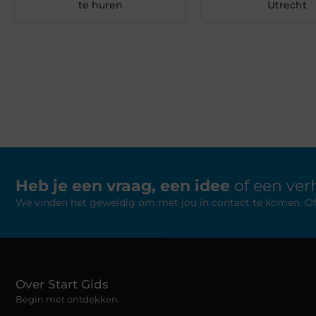
te huren
Utrecht
Heb je een vraag, een idee
of een verh
We vinden het geweldig om met jou in contact te komen. Of je
Over Start Gids
Begin met ontdekken.