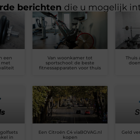
rde berichten
die u mogelijk in
in een
Van woonkamer tot
Thuis 
 met
sportschool: de beste
doen
liteit
fitnessapparaten voor thuis
olfsets
Een Citroën C4 viaBOVAG.nl
Geld ve
kel in
kopen