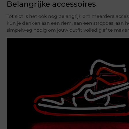
Belangrijke accessoires
Tot slot is het ook nog belangrijk om meerdere acces
kun je denken aan een riem, aan een stropdas, aan h
simpelweg nodig om jouw outfit volledig af te make