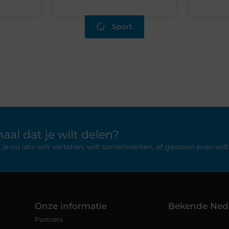
Sport
aal dat je wilt delen?
 nu iets wilt vertellen, wilt samenwerken, of gewoon even wilt 
Onze informatie
Bekende Ned
Partners