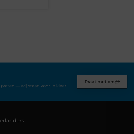
Praat met ons
praten — wij staan voor je klaar!
erlanders