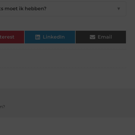
rts moet ik hebben?
▼
terest
LinkedIn
Email
em?