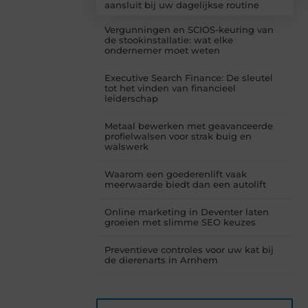
aansluit bij uw dagelijkse routine
Vergunningen en SCIOS-keuring van
de stookinstallatie: wat elke
ondernemer moet weten
Executive Search Finance: De sleutel
tot het vinden van financieel
leiderschap
Metaal bewerken met geavanceerde
profielwalsen voor strak buig en
walswerk
Waarom een goederenlift vaak
meerwaarde biedt dan een autolift
Online marketing in Deventer laten
groeien met slimme SEO keuzes
Preventieve controles voor uw kat bij
de dierenarts in Arnhem