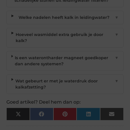
schadelijke stoffen uit leidingwater filteren?
Welke nadelen heeft kalk in leidingwater?
▼
Hoeveel wasmiddel extra gebruik je door
▼
kalk?
Is een waterontharder magneet goedkoper
▼
dan andere systemen?
Wat gebeurt er met je waterdruk door
▼
kalkafzetting?
Goed artikel? Deel hem dan op:
X
Facebook
Pinterest
LinkedIn
Email
(Twitter)