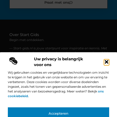
Praat met ons
Over Start Gids
Begin met ontdekken.
— Start-gids.nl is jouw startpunt voor inspiratie en kennis. Met
blogs en artikelen over uiteenlopende onderwerpen, is er altijd
iets nieuws te lezen.
Uw privacy is belangrijk
voor ons
Bericht categorie
Wij gebruiken cookies en vergelijkbare technologieën om inzicht
te krijgen in het gebruik van onze website en om uw ervaring te
verbeteren. Deze cookies worden voor diverse doeleinden
ingezet, zoals het tonen van gepersonaliseerde advertenties en
Onze informatie
het analyseren van bezoekersgedrag. Meer weten? Bekijk
ons
cookiebeleid.
Linkbuilding Platform: De Ultieme Gids voor Jouw Website Groei
Geld Verdienen op Internet: Zo Zet Jij Jouw Online Succes in Gang
Bekende Nederlanders
Accepteren