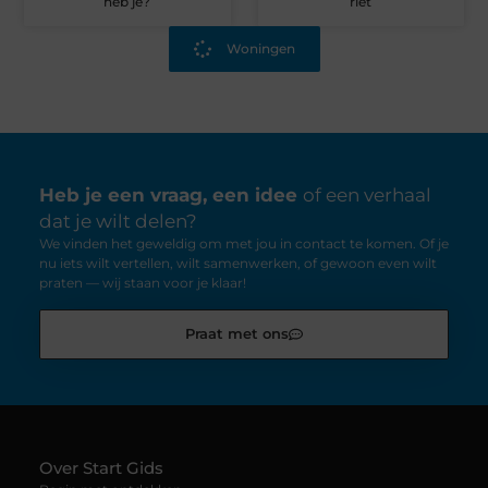
heb je?
riet
Woningen
Heb je een vraag, een idee
of een verhaal
dat je wilt delen?
We vinden het geweldig om met jou in contact te komen. Of je
nu iets wilt vertellen, wilt samenwerken, of gewoon even wilt
praten — wij staan voor je klaar!
Praat met ons
Over Start Gids