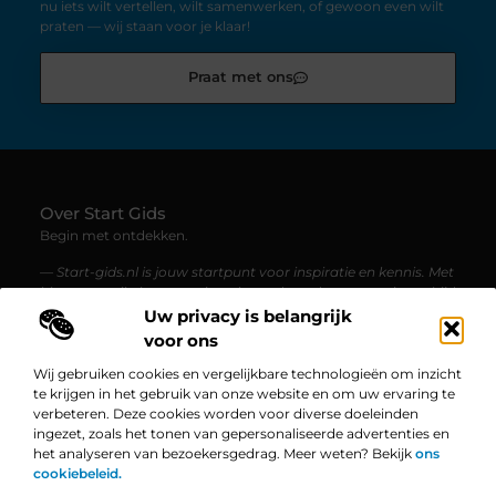
nu iets wilt vertellen, wilt samenwerken, of gewoon even wilt
praten — wij staan voor je klaar!
Praat met ons
Over Start Gids
Begin met ontdekken.
— Start-gids.nl is jouw startpunt voor inspiratie en kennis. Met
blogs en artikelen over uiteenlopende onderwerpen, is er altijd
iets nieuws te lezen.
Uw privacy is belangrijk
voor ons
Bericht categorie
Wij gebruiken cookies en vergelijkbare technologieën om inzicht
te krijgen in het gebruik van onze website en om uw ervaring te
verbeteren. Deze cookies worden voor diverse doeleinden
ingezet, zoals het tonen van gepersonaliseerde advertenties en
Onze informatie
het analyseren van bezoekersgedrag. Meer weten? Bekijk
ons
cookiebeleid.
Linkbuilding Platform: De Ultieme Gids voor Jouw Website Groei
Geld Verdienen op Internet: Zo Zet Jij Jouw Online Succes in Gang