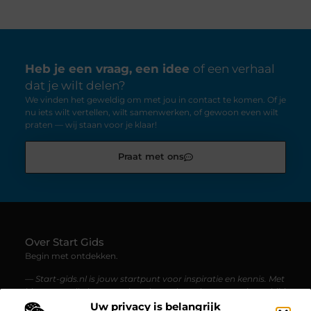
Heb je een vraag, een idee
of een verhaal
dat je wilt delen?
We vinden het geweldig om met jou in contact te komen. Of je
nu iets wilt vertellen, wilt samenwerken, of gewoon even wilt
praten — wij staan voor je klaar!
Praat met ons
Over Start Gids
Begin met ontdekken.
— Start-gids.nl is jouw startpunt voor inspiratie en kennis. Met
blogs en artikelen over uiteenlopende onderwerpen, is er altijd
iets nieuws te lezen.
Uw privacy is belangrijk