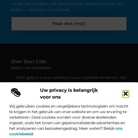
nu iets wilt vertellen, wilt samenwerken, of gewoon even wilt
praten — wij staan voor je klaar!
Praat met ons
Over Start Gids
Begin met ontdekken.
— Start-gids.nl is jouw startpunt voor inspiratie en kennis. Met
blogs en artikelen over uiteenlopende onderwerpen, is er altijd
iets nieuws te lezen.
Uw privacy is belangrijk
voor ons
Bericht categorie
Wij gebruiken cookies en vergelijkbare technologieën om inzicht
te krijgen in het gebruik van onze website en om uw ervaring te
verbeteren. Deze cookies worden voor diverse doeleinden
ingezet, zoals het tonen van gepersonaliseerde advertenties en
Onze informatie
het analyseren van bezoekersgedrag. Meer weten? Bekijk
ons
cookiebeleid.
Linkbuilding Platform: De Ultieme Gids voor Jouw Website Groei
Geld Verdienen op Internet: Zo Zet Jij Jouw Online Succes in Gang