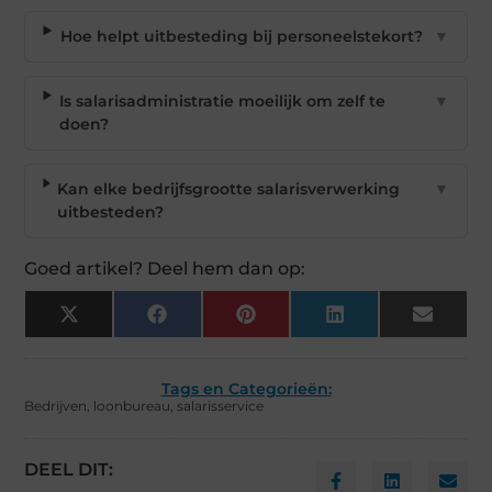
Hoe helpt uitbesteding bij personeelstekort?
▼
Is salarisadministratie moeilijk om zelf te
▼
doen?
Kan elke bedrijfsgrootte salarisverwerking
▼
uitbesteden?
Goed artikel? Deel hem dan op:
X
Facebook
Pinterest
LinkedIn
Email
(Twitter)
Tags en Categorieën:
Bedrijven
,
loonbureau
,
salarisservice
DEEL DIT: