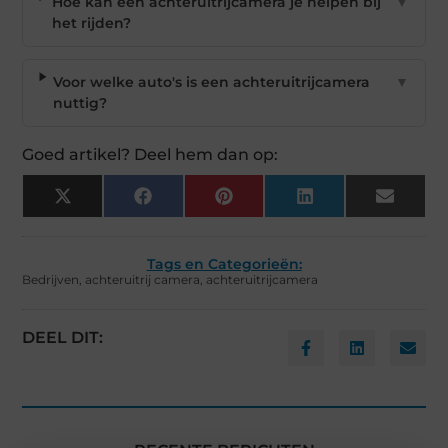
Hoe kan een achteruitrijcamera je helpen bij
▼
het rijden?
Voor welke auto's is een achteruitrijcamera
▼
nuttig?
Goed artikel? Deel hem dan op:
X
Facebook
Pinterest
LinkedIn
Email
(Twitter)
Tags en Categorieën:
Bedrijven
,
achteruitrij camera
,
achteruitrijcamera
DEEL DIT: