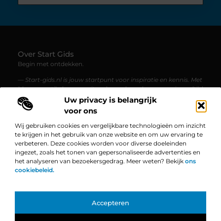
Over Start Gids
Begin met ontdekken.
— Start-gids.nl is jouw startpunt voor inspiratie en kennis. Met
blogs en artikelen over uiteenlopende onderwerpen, is er altijd
iets nieuws te lezen.
Uw privacy is belangrijk
voor ons
Bericht categorie
Wij gebruiken cookies en vergelijkbare technologieën om inzicht
te krijgen in het gebruik van onze website en om uw ervaring te
verbeteren. Deze cookies worden voor diverse doeleinden
ingezet, zoals het tonen van gepersonaliseerde advertenties en
Onze informatie
het analyseren van bezoekersgedrag. Meer weten? Bekijk
ons
cookiebeleid.
Linkbuilding Platform: De Ultieme Gids voor Jouw Website Groei
Geld Verdienen op Internet: Zo Zet Jij Jouw Online Succes in Gang
Bekende Nederlanders
Accepteren
TOP