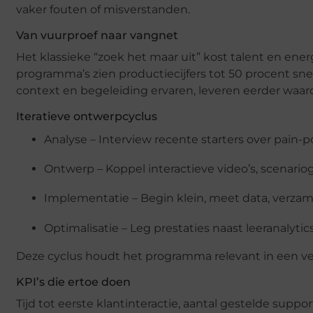
vaker fouten of misverstanden.
Van vuurproef naar vangnet
Het klassieke “zoek het maar uit” kost talent en ene
programma’s zien productie­cijfers tot 50 procent snel
context en begeleiding ervaren, leveren eerder waard
Iteratieve ontwerpcyclus
Analyse – Interview recente starters over pain-po
Ontwerp – Koppel interactieve video’s, scenari
Implementatie – Begin klein, meet data, verzam
Optimalisatie – Leg prestaties naast leer­analytic
Deze cyclus houdt het programma relevant in een v
KPI’s die ertoe doen
Tijd tot eerste klant­interactie, aantal gestelde supp