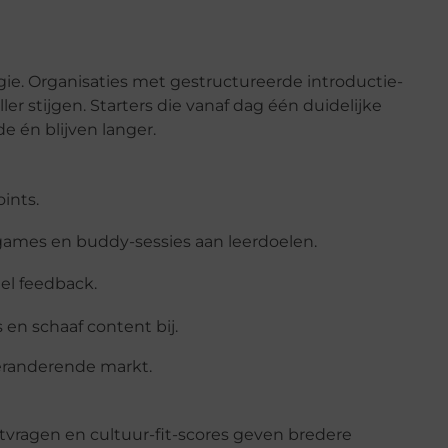
rgie. Organisaties met gestructureerde introductie-
ler stijgen. Starters die vanaf dag één duidelijke
e én blijven langer.
ints.
ogames en buddy-sessies aan leerdoelen.
el feedback.
s en schaaf content bij.
eranderende markt.
ort­vragen en cultuur-fit-scores geven bredere