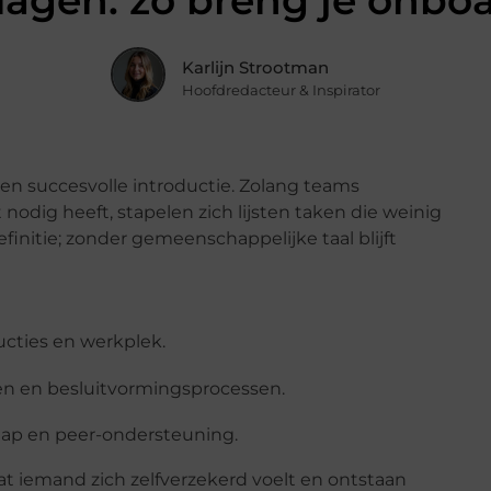
 lagen: zo breng je onboa
Karlijn Strootman
Hoofdredacteur & Inspirator
een succesvolle introductie. Zolang teams
odig heeft, stapelen zich lijsten taken die weinig
initie; zonder gemeenschappelijke taal blijft
ructies en werkplek.
ken en besluitvormings­processen.
ap en peer-ondersteuning.
t iemand zich zelfverzekerd voelt en ontstaan