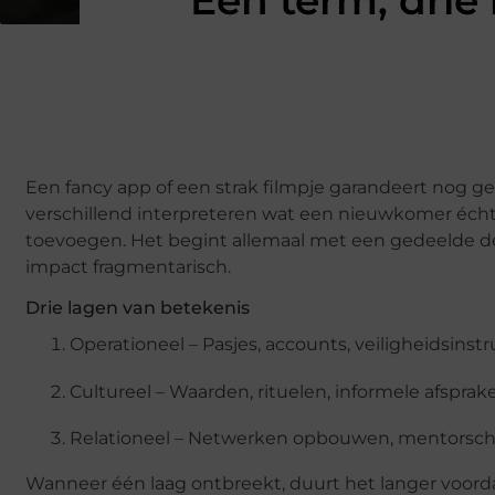
Eén term, drie
Een fancy app of een strak filmpje garandeert nog g
verschillend interpreteren wat een nieuwkomer écht n
toevoegen. Het begint allemaal met een gedeelde def
impact fragmentarisch.
Drie lagen van betekenis
Operationeel – Pasjes, accounts, veiligheids­inst
Cultureel – Waarden, rituelen, informele afspra
Relationeel – Netwerken opbouwen, mentorsch
Wanneer één laag ontbreekt, duurt het langer voorda