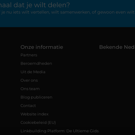
aal dat je wilt delen?
 nu iets wilt vertellen, wilt samenwerken, of gewoon even wilt 
Onze informatie
Bekende Ned
Partners
Beroemdheden
Uit de Media
Over ons
Ons team
Blog publiceren
Contact
Website index
Cookiebeleid (EU)
Linkbuilding Platform: De Ultieme Gids