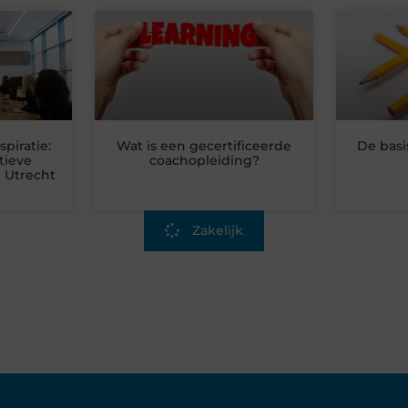
piratie:
Wat is een gecertificeerde
De basi
tieve
coachopleiding?
j Utrecht
Zakelijk