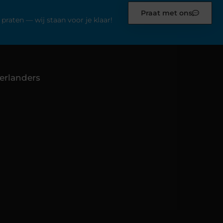
Praat met ons
praten — wij staan voor je klaar!
erlanders