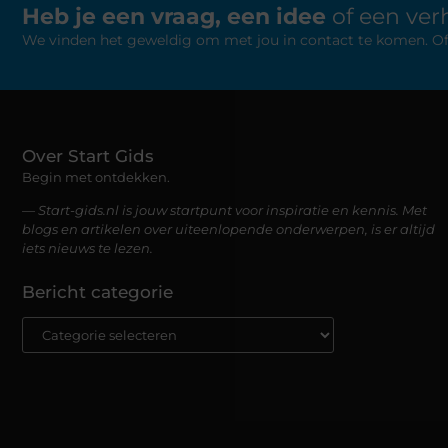
Heb je een vraag, een idee
of een verh
We vinden het geweldig om met jou in contact te komen. Of je
Over Start Gids
Begin met ontdekken.
— Start-gids.nl is jouw startpunt voor inspiratie en kennis. Met
blogs en artikelen over uiteenlopende onderwerpen, is er altijd
iets nieuws te lezen.
Bericht categorie