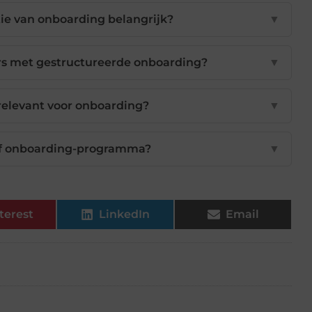
ie van onboarding belangrijk?
▼
fers met gestructureerde onboarding?
▼
 relevant voor onboarding?
▼
ief onboarding-programma?
▼
terest
LinkedIn
Email