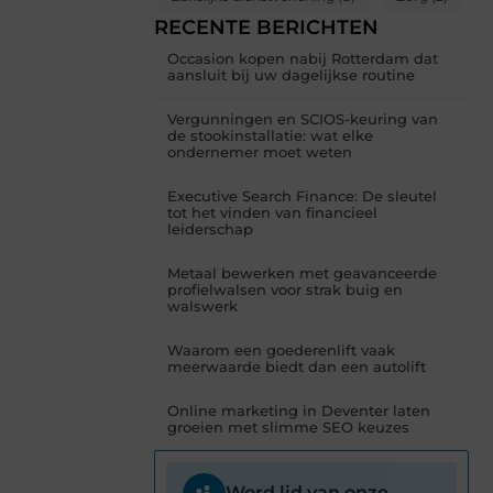
RECENTE BERICHTEN
Occasion kopen nabij Rotterdam dat
aansluit bij uw dagelijkse routine
Vergunningen en SCIOS-keuring van
de stookinstallatie: wat elke
ondernemer moet weten
Executive Search Finance: De sleutel
tot het vinden van financieel
leiderschap
Metaal bewerken met geavanceerde
profielwalsen voor strak buig en
walswerk
Waarom een goederenlift vaak
meerwaarde biedt dan een autolift
Online marketing in Deventer laten
groeien met slimme SEO keuzes
Word lid van onze