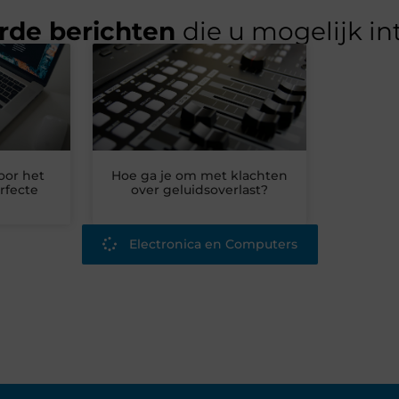
rde berichten
die u mogelijk in
oor het
Hoe ga je om met klachten
rfecte
over geluidsoverlast?
Electronica en Computers