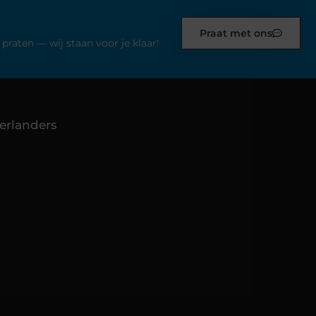
Praat met ons
praten — wij staan voor je klaar!
erlanders