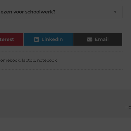
iezen voor schoolwerk?
▼
terest
LinkedIn
Email
romebook
,
laptop
,
notebook
Ho