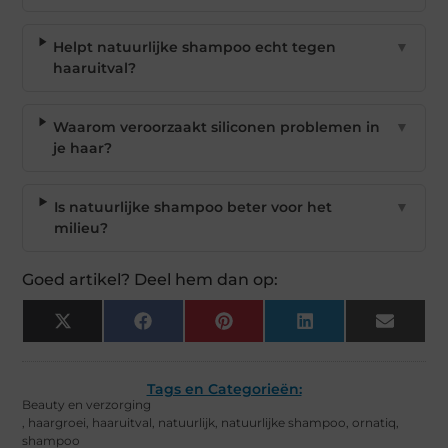
Helpt natuurlijke shampoo echt tegen
▼
haaruitval?
Waarom veroorzaakt siliconen problemen in
▼
je haar?
Is natuurlijke shampoo beter voor het
▼
milieu?
Goed artikel? Deel hem dan op:
X
Facebook
Pinterest
LinkedIn
Email
(Twitter)
Tags en Categorieën:
Beauty en verzorging
,
haargroei
,
haaruitval
,
natuurlijk
,
natuurlijke shampoo
,
ornatiq
,
shampoo