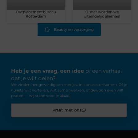
Outplacementbureau
Ouder worden we
Rotterdam
uiteindelijk allemaal
Beauty en verzorging
Heb je een vraag, een idee
of een verhaal
dat je wilt delen?
We vinden het geweldig om met jou in contact te komen. Of je
nu iets wilt vertellen, wilt samenwerken, of gewoon even wilt
praten — wij staan voor je klaar!
Praat met ons