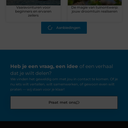
Vaaravonturen voor
De magie van tuinontwerp:
beginners en ervaren
jouw droomtuin realiseren
zeilers
Aanbiedingen
Heb je een vraag, een idee
of een verhaal
dat je wilt delen?
We vinden het geweldig om met jou in contact te komen. Of je
nu iets wilt vertellen, wilt samenwerken, of gewoon even wilt
praten — wij staan voor je klaar!
Praat met ons