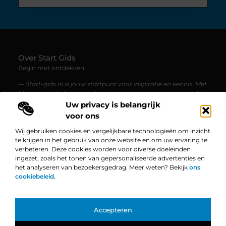
Over Start Gids
Begin met ontdekken.
— Start-gids.nl is jouw startpunt voor inspiratie en kennis. Met
blogs en artikelen over uiteenlopende onderwerpen, is er altijd
iets nieuws te lezen.
Uw privacy is belangrijk
voor ons
Bericht categorie
Wij gebruiken cookies en vergelijkbare technologieën om inzicht
te krijgen in het gebruik van onze website en om uw ervaring te
verbeteren. Deze cookies worden voor diverse doeleinden
ingezet, zoals het tonen van gepersonaliseerde advertenties en
Onze informatie
het analyseren van bezoekersgedrag. Meer weten? Bekijk
ons
cookiebeleid.
Linkbuilding Platform: De Ultieme Gids voor Jouw Website Groei
Geld Verdienen op Internet: Zo Zet Jij Jouw Online Succes in Gang
Bekende Nederlanders
Accepteren
TOP