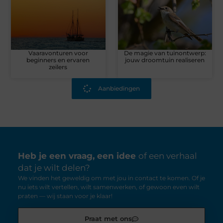
Vaaravonturen voor
De magie van tuinontwerp:
beginners en ervaren
jouw droomtuin realiseren
zeilers
Aanbiedingen
Heb je een vraag, een idee
of een verhaal
dat je wilt delen?
We vinden het geweldig om met jou in contact te komen. Of je
nu iets wilt vertellen, wilt samenwerken, of gewoon even wilt
praten — wij staan voor je klaar!
Praat met ons