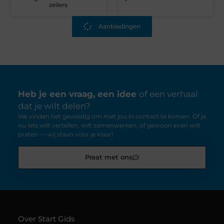
zeilers
Aanbiedingen
Heb je een vraag, een idee
of een verhaal
dat je wilt delen?
We vinden het geweldig om met jou in contact te komen. Of je
nu iets wilt vertellen, wilt samenwerken, of gewoon even wilt
praten — wij staan voor je klaar!
Praat met ons
Over Start Gids