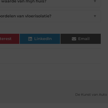
e waarde van mijn huis?
▼
ordelen van vloerisolatie?
▼
terest
LinkedIn
Email
De Kunst van Auto 