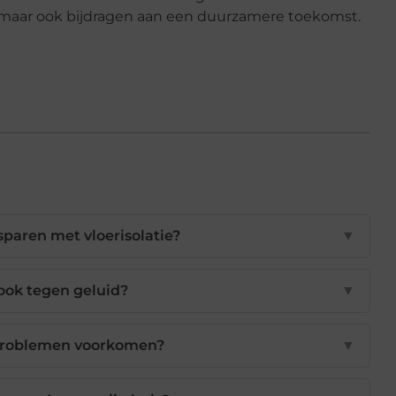
n, maar ook bijdragen aan een duurzamere toekomst.
sparen met vloerisolatie?
▼
 ook tegen geluid?
▼
tproblemen voorkomen?
▼