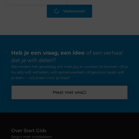
Verbouwen
Heb je een vraag, een idee
of een verhaal
dat je wilt delen?
We vinden het geweldig om met jou in contact te komen. Of je
nu iets wilt vertellen, wilt samenwerken, of gewoon even wilt
praten — wij staan voor je klaar!
Praat met ons
Over Start Gids
Begin met ontdekken.