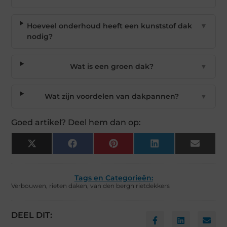
Hoeveel onderhoud heeft een kunststof dak
▼
nodig?
Wat is een groen dak?
▼
Wat zijn voordelen van dakpannen?
▼
Goed artikel? Deel hem dan op:
X
Facebook
Pinterest
LinkedIn
Email
(Twitter)
Tags en Categorieën:
Verbouwen
,
rieten daken
,
van den bergh rietdekkers
DEEL DIT: