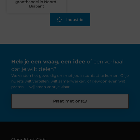
groothandel in Noord-
Brabant
Industrie
Heb je een vraag, een idee
of een verhaal
dat je wilt delen?
We vinden het geweldig om met jou in contact te komen. Of je
nu iets wilt vertellen, wilt samenwerken, of gewoon even wilt
praten — wij staan voor je klaar!
Praat met ons
Over Start Gids