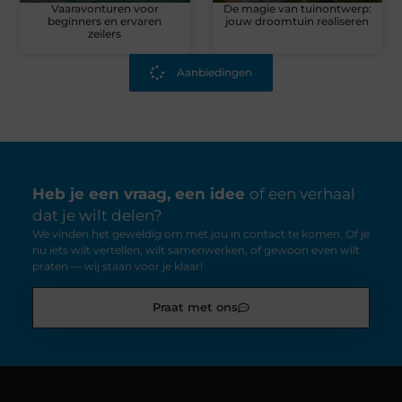
Vaaravonturen voor
De magie van tuinontwerp:
beginners en ervaren
jouw droomtuin realiseren
zeilers
Aanbiedingen
Heb je een vraag, een idee
of een verhaal
dat je wilt delen?
We vinden het geweldig om met jou in contact te komen. Of je
nu iets wilt vertellen, wilt samenwerken, of gewoon even wilt
praten — wij staan voor je klaar!
Praat met ons