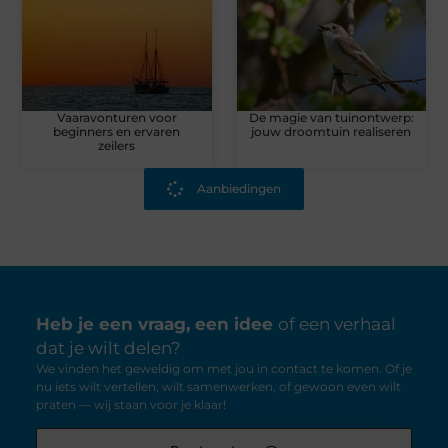
Vaaravonturen voor
De magie van tuinontwerp:
beginners en ervaren
jouw droomtuin realiseren
zeilers
Aanbiedingen
Heb je een vraag, een idee
of een verhaal
dat je wilt delen?
We vinden het geweldig om met jou in contact te komen. Of je
nu iets wilt vertellen, wilt samenwerken, of gewoon even wilt
praten — wij staan voor je klaar!