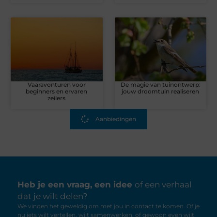
Vaaravonturen voor
De magie van tuinontwerp:
beginners en ervaren
jouw droomtuin realiseren
zeilers
Aanbiedingen
Heb je een vraag, een idee
of een verhaal
dat je wilt delen?
We vinden het geweldig om met jou in contact te komen. Of je
nu iets wilt vertellen, wilt samenwerken, of gewoon even wilt