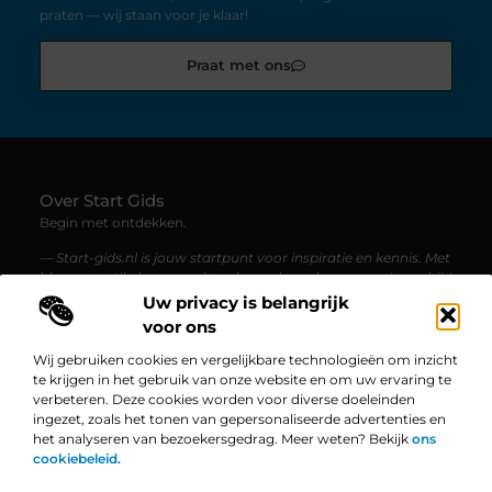
praten — wij staan voor je klaar!
Praat met ons
Over Start Gids
Begin met ontdekken.
— Start-gids.nl is jouw startpunt voor inspiratie en kennis. Met
blogs en artikelen over uiteenlopende onderwerpen, is er altijd
iets nieuws te lezen.
Uw privacy is belangrijk
voor ons
Bericht categorie
Wij gebruiken cookies en vergelijkbare technologieën om inzicht
te krijgen in het gebruik van onze website en om uw ervaring te
verbeteren. Deze cookies worden voor diverse doeleinden
ingezet, zoals het tonen van gepersonaliseerde advertenties en
Onze informatie
het analyseren van bezoekersgedrag. Meer weten? Bekijk
ons
cookiebeleid.
Linkbuilding Platform: De Ultieme Gids voor Jouw Website Groei
Geld Verdienen op Internet: Zo Zet Jij Jouw Online Succes in Gang
Bekende Nederlanders